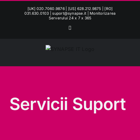
Skip
[UK] 020.7060.9876 | [US] 628.212.9875 | [RO]
to
031.630.0103 |
suport@synapse.it
| Monitorizarea
Serverului 24 x 7 x 365
content
Facebook
Servicii Suport