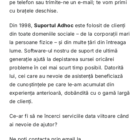
pe telefon sau trimite-ne un e-mail; te vom primi
cu brațele deschise.
Din 1998,
Suportul Adhoc
este folosit de clienți
din toate domeniile sociale – de la corporații mari
la persoane fizice – și din multe țări din întreaga
lume. Software-ul nostru de suport de ultimă
generație ajută la depistarea sursei oricărei
probleme în cel mai scurt timp posibil. Datorită
lui, cei care au nevoie de asistență beneficiază
de cunoștințele pe care le-am acumulat din
experiența anterioară, dobândită cu o gamă largă
de clienți.
Ce-ar fi să ne încerci serviciile data viitoare când
ai nevoie de ajutor?
Ne poți contacta prin email la