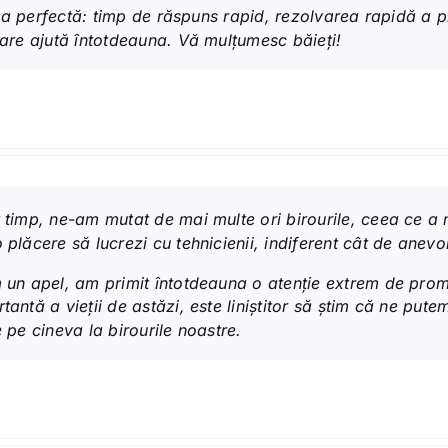
luția perfectă: timp de răspuns rapid, rezolvarea rapidă a
care ajută întotdeauna. Vă mulțumesc băieți!
t timp, ne-am mutat de mai multe ori birourile, ceea ce a 
plăcere să lucrezi cu tehnicienii, indiferent cât de anevoi
 un apel, am primit întotdeauna o atenție extrem de promp
tantă a vieții de astăzi, este liniștitor să știm că ne pu
 pe cineva la birourile noastre.