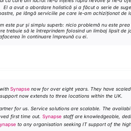
l cu care am lucrat ne-a înțeles rapid nevoile și ne-a ofe
El a avut o abordare holistică și a făcut o serie de sugest
oastre, pe lângă serviciile pe care le-am achiziționat de la
em este pur și simplu superb: nicio problemă nu este prea
e trebuie să le întreprindem folosind un limbaj lipsit de 
 afacerea în continuare împreună cu ei.
 with
Synapse
now for over eight years. They have scaled
r support now extends to three locations within the UK.
rtner for us. Service solutions are scalable. The availabil
ved first time out.
Synapse
staff are knowledgeable, ded
ynapse
to any organisation seeking IT support of the high