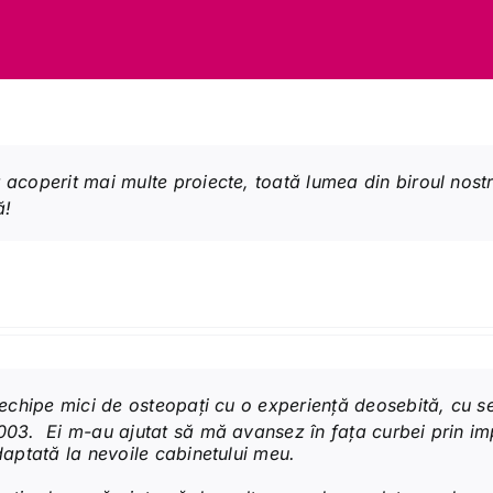
 acoperit mai multe proiecte, toată lumea din biroul nost
ă!
i echipe mici de osteopați cu o experiență deosebită, cu s
2003. Ei m-au ajutat să mă avansez în fața curbei prin i
adaptată la nevoile cabinetului meu.