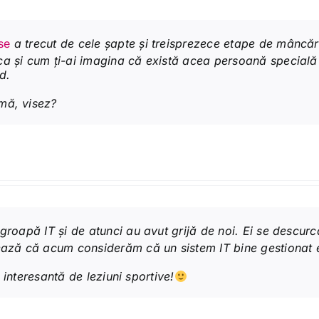
se
a trecut de cele șapte și treisprezece etape de mâncăr
a și cum ți-ai imagina că există acea persoană specială 
d.
mă, visez?
groapă IT și de atunci au avut grijă de noi. Ei se descurcă
ează că acum considerăm că un sistem IT bine gestionat es
e interesantă de leziuni sportive!