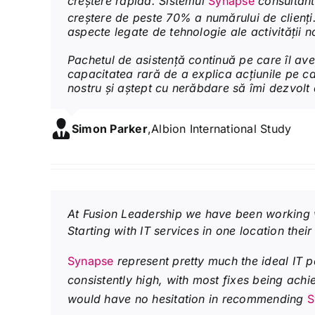
creștere rapidă. Sistemul
Synapse
consultantu
creștere de peste 70% a numărului de clienți. 
aspecte legate de tehnologie ale activității n
Pachetul de asistență continuă pe care îl av
capacitatea rară de a explica acțiunile pe car
nostru și aștept cu nerăbdare să îmi dezvolt
Simon Parker
,
Albion International Study
At Fusion Leadership we have been working
Starting with IT services in one location thei
Synapse
represent pretty much the ideal IT pa
consistently high, with most fixes being achie
would have no hesitation in recommending
S