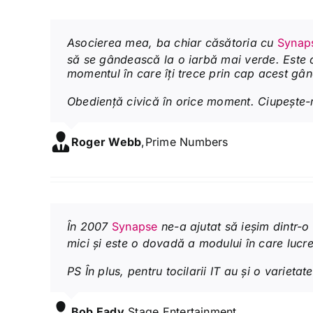
Asocierea mea, ba chiar căsătoria cu
Synap
să se gândească la o iarbă mai verde. Este c
momentul în care îți trece prin cap acest gân
Obediență civică în orice moment. Ciupește-
Roger Webb
,
Prime Numbers
În 2007
Synapse
ne-a ajutat să ieșim dintr-o 
mici și este o dovadă a modului în care lucr
PS În plus, pentru tocilarii IT au și o varietat
Bob Eady
,
Stage Entertainment