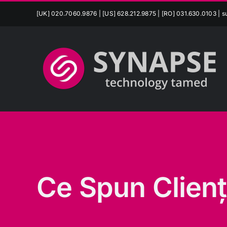
Skip
[UK] 020.7060.9876 | [US] 628.212.9875 | [RO] 031.630.0103 |
s
to
content
Ce Spun Clienți