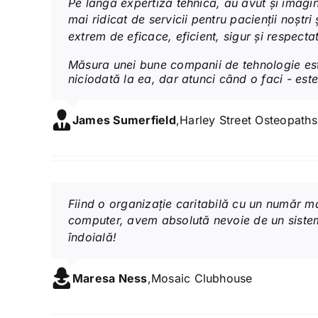
Pe lângă expertiza tehnică, au avut și imagi
mai ridicat de servicii pentru pacienții noșt
extrem de eficace, eficient, sigur și respectat
Măsura unei bune companii de tehnologie est
niciodată la ea, dar atunci când o faci - este
James Sumerfield
,
Harley Street Osteopaths
Fiind o organizație caritabilă cu un număr m
computer, avem absolută nevoie de un sistem 
îndoială!
Maresa Ness
,
Mosaic Clubhouse