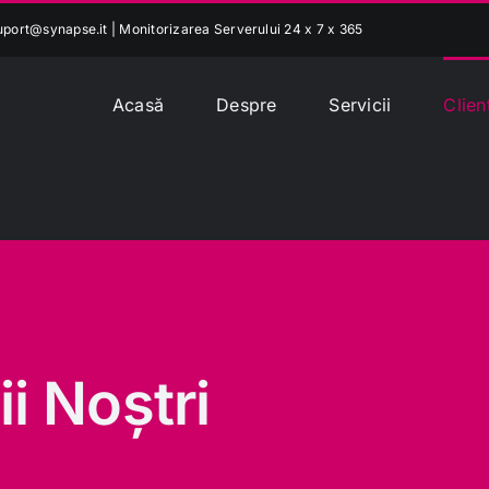
uport@synapse.it
| Monitorizarea Serverului 24 x 7 x 365
Acasă
Despre
Servicii
Clien
i Noștri