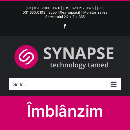
Skip
[UK] 020.7060.9876 | [US] 628.212.9875 | [RO]
to
031.630.0103 |
suport@synapse.it
| Monitorizarea
Serverului 24 x 7 x 365
content
Facebook
Go to...
Îmblânzim